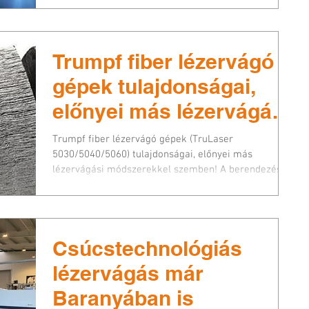
Trumpf fiber lézervágó
gépek tulajdonságai,
előnyei más lézervágási
módszerekkel szemben!
Trumpf fiber lézervágó gépek (TruLaser
5030/5040/5060) tulajdonságai, előnyei más
lézervágási módszerekkel szemben! A berendezés...
Csúcstechnológiás
lézervágás már
Baranyában is