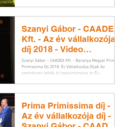
Szanyi Gábor - CAADEX
Kft. - Az év vállalkozója
díj 2018 - Video
összefoglaló Prima
Szanyi Gábor - CAADEX Kft. - Baranya Megyei Prima
Primissima
Primissima Díj 2018. Év Vállalkozója Díjak Az
eseményen adták át hagyományosa az Év...
Prima Primissima díj -
Az év vállalkozója díj -
Szanyi Gábor - CAADEX