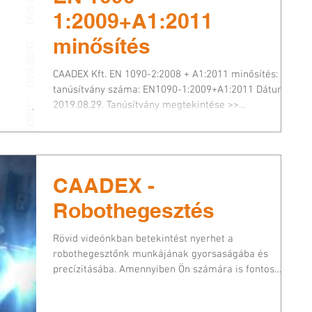
1:2009+A1:2011
minősítés
CAADEX Kft. EN 1090-2:2008 + A1:2011 minősítés: A
tanúsítvány száma: EN1090-1:2009+A1:2011 Dátum:
2019.08.29. Tanúsítvány megtekintése >>...
CAADEX -
Robothegesztés
Rövid videónkban betekintést nyerhet a
robothegesztőnk munkájának gyorsaságába és
precízitásába. Amennyiben Ön számára is fontos
gyors,...