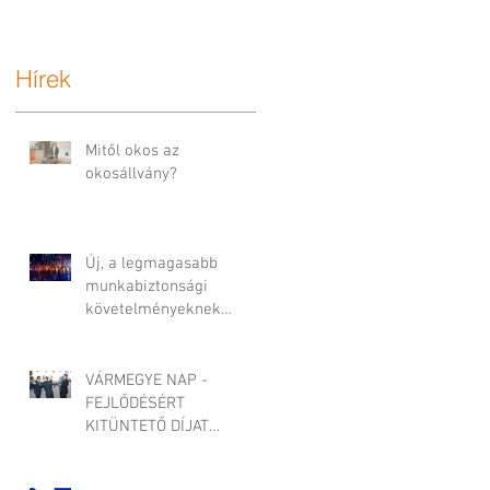
Hírek
Mitől okos az
okosállvány?
Új, a legmagasabb
munkabiztonsági
követelményeknek
megfelelő építőipari
állvány-rendszer
fejlesztése
VÁRMEGYE NAP -
FEJLŐDÉSÉRT
KITÜNTETŐ DÍJAT
KAPOTT A CAADEX KFT