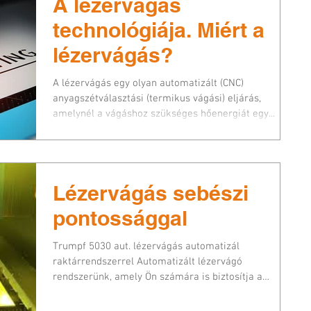
A lézervágás
technológiája. Miért a
lézervágás?
A lézervágás egy olyan automatizált (CNC)
anyagszétválasztási (termikus vágási) eljárás,
amelynél a vágáshoz szükséges hőenergiát egy...
Lézervágás sebészi
pontossággal
Trumpf 5030 aut. lézervágás automatizál
raktárrendszerrel Automatizált lézervágó
rendszerünk, amely Ön számára is biztosítja a
maximális pre