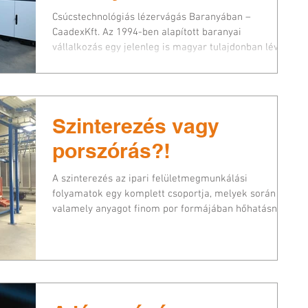
Csúcstechnológiás lézervágás Baranyában –
CaadexKft. Az 1994-ben alapított baranyai
vállalkozás egy jelenleg is magyar tulajdonban lévő...
Szinterezés vagy
porszórás?!
A szinterezés az ipari felületmegmunkálási
folyamatok egy komplett csoportja, melyek során
valamely anyagot finom por formájában hőhatásnak