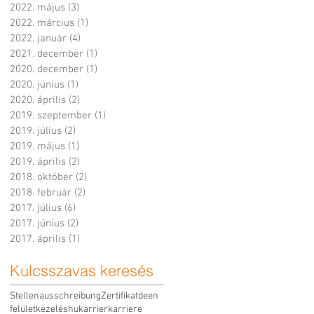
2022. május
(3)
3 bejegyzés
2022. március
(1)
1 bejegyzés
2022. január
(4)
4 bejegyzés
2021. december
(1)
1 bejegyzés
2020. december
(1)
1 bejegyzés
2020. június
(1)
1 bejegyzés
2020. április
(2)
2 bejegyzés
2019. szeptember
(1)
1 bejegyzés
2019. július
(2)
2 bejegyzés
2019. május
(1)
1 bejegyzés
2019. április
(2)
2 bejegyzés
2018. október
(2)
2 bejegyzés
2018. február
(2)
2 bejegyzés
2017. július
(6)
6 bejegyzés
2017. június
(2)
2 bejegyzés
2017. április
(1)
1 bejegyzés
Kulcsszavas keresés
Stellenausschreibung
Zertifikat
de
en
felületkezelés
hu
karrier
karriere