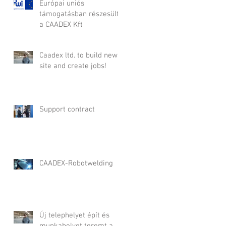
Európai uniós
támogatásban részesült
a CAADEX Kft
Caadex ltd. to build new
site and create jobs!
Support contract
CAADEX-Robotwelding
Új telephelyet épít és
munkahelyet teremt a