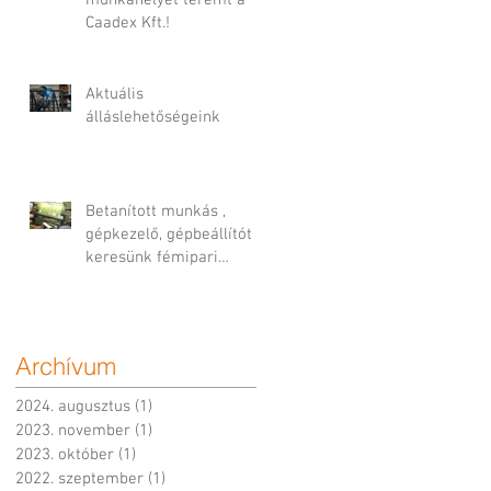
Caadex Kft.!
Aktuális
álláslehetőségeink
Betanított munkás ,
gépkezelő, gépbeállítót
keresünk fémipari
termékekre
Archívum
2024. augusztus
(1)
1 bejegyzés
2023. november
(1)
1 bejegyzés
2023. október
(1)
1 bejegyzés
2022. szeptember
(1)
1 bejegyzés