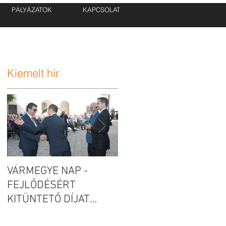
PÁLYÁZATOK
KAPCSOLAT
Kiemelt hír
VÁRMEGYE NAP -
Új telephelyet épít és
munkahelyet teremt a
FEJLŐDÉSÉRT
Caadex Kft.!
KITÜNTETŐ DÍJAT
KAPOTT A CAADEX KFT