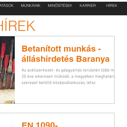
ATÁSOK
MUNKÁINK
MINŐSÍTÉSEK
KARRIER
HÍREK
HÍREK
Betanított munkás -
álláshirdetés Baranya
Az acélszerkezet- és gépgyártás területén több mint
20 éve sikeresen működő, a megyében meghatározó
szerepet betöltő középvállalkozás, létsz
EN 1090-