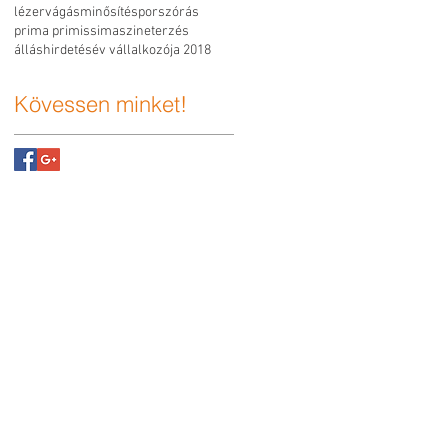
lézervágás
minősítés
porszórás
prima primissima
szineterzés
álláshirdetés
év vállalkozója 2018
Kövessen minket!