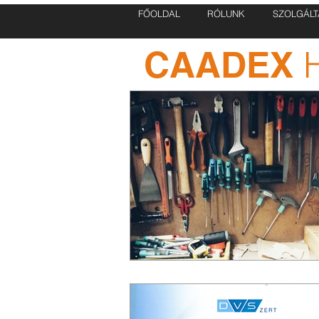
FŐOLDAL
RÓLUNK
SZOLGÁLT
CAADEX