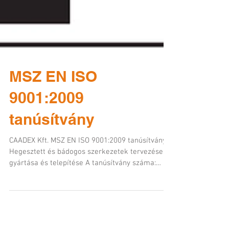
MSZ EN ISO
9001:2009
tanúsítvány
CAADEX Kft. MSZ EN ISO 9001:2009 tanúsítványa:
Hegesztett és bádogos szerkezetek tervezése,
gyártása és telepítése A tanúsítvány száma:
100-