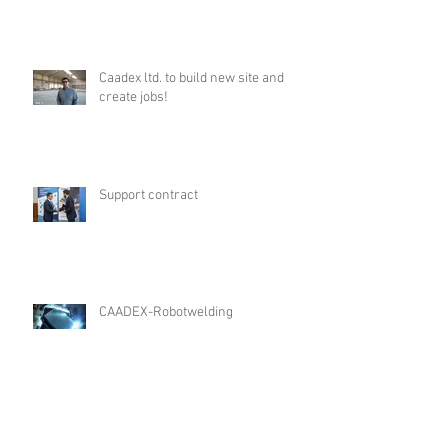
Európai uniós támogatásban
részesült a CAADEX Kft
Caadex ltd. to build new site and
create jobs!
Support contract
CAADEX-Robotwelding