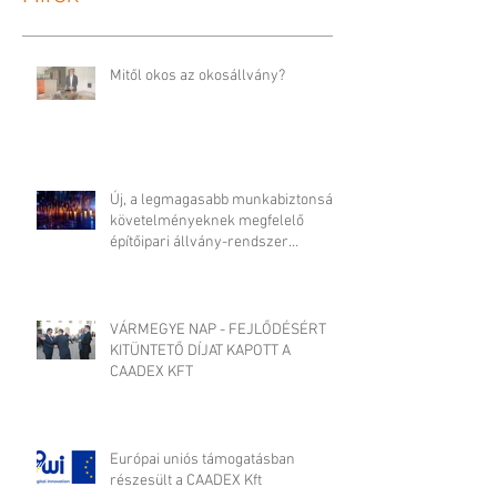
Hírek
Mitől okos az okosállvány?
Új, a legmagasabb munkabiztonsági
követelményeknek megfelelő
építőipari állvány-rendszer
fejlesztése
VÁRMEGYE NAP - FEJLŐDÉSÉRT
KITÜNTETŐ DÍJAT KAPOTT A
CAADEX KFT