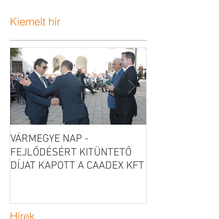
Kiemelt hír
VÁRMEGYE NAP -
Új telephelyet é
munkahelyet te
FEJLŐDÉSÉRT KITÜNTETŐ
Kft.!
DÍJAT KAPOTT A CAADEX KFT