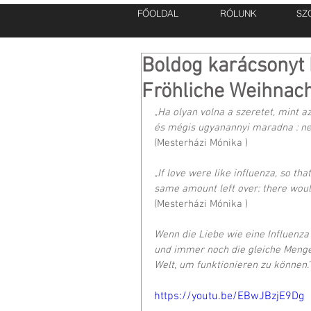
FŐOLDAL
RÓLUNK
SZ
Boldog karácsonyt 
Fröhliche Weihnac
„Ha olyan volna a szeretet, mint az
és mégis ugyanannyi maradna : nem
(Mesterházi Mónika )
„If love were like influenza, so tha
same amount left over: there would
(Mesterházi Mónika )
Wenn die Liebe wie eine Influenza
und immer noch die gleiche Menge ü
Welt, um funktionieren zu können.”
https://youtu.be/EBwJBzjE9Dg