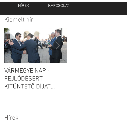
HÍREK
KAPCSOLAT
Kiemelt hír
VÁRMEGYE NAP -
Új telephelyet épít és
munkahelyet teremt a
FEJLŐDÉSÉRT
Caadex Kft.!
KITÜNTETŐ DÍJAT
KAPOTT A CAADEX KFT
Hírek