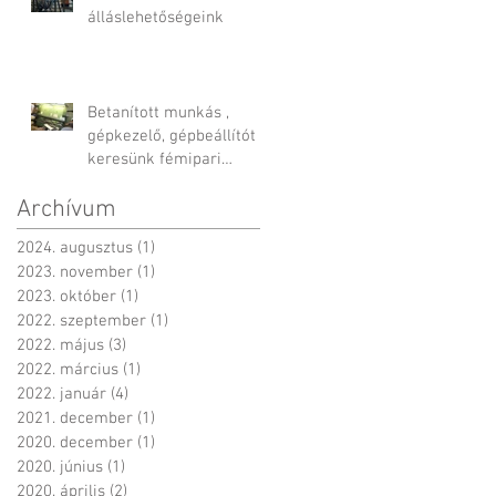
álláslehetőségeink
Betanított munkás ,
gépkezelő, gépbeállítót
keresünk fémipari
termékekre
Archívum
2024. augusztus
(1)
1 bejegyzés
2023. november
(1)
1 bejegyzés
2023. október
(1)
1 bejegyzés
2022. szeptember
(1)
1 bejegyzés
2022. május
(3)
3 bejegyzés
2022. március
(1)
1 bejegyzés
2022. január
(4)
4 bejegyzés
2021. december
(1)
1 bejegyzés
2020. december
(1)
1 bejegyzés
2020. június
(1)
1 bejegyzés
2020. április
(2)
2 bejegyzés