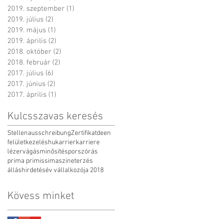
2019. szeptember
(1)
1 bejegyzés
2019. július
(2)
2 bejegyzés
2019. május
(1)
1 bejegyzés
2019. április
(2)
2 bejegyzés
2018. október
(2)
2 bejegyzés
2018. február
(2)
2 bejegyzés
2017. július
(6)
6 bejegyzés
2017. június
(2)
2 bejegyzés
2017. április
(1)
1 bejegyzés
Kulcsszavas keresés
Stellenausschreibung
Zertifikat
de
en
felületkezelés
hu
karrier
karriere
lézervágás
minősítés
porszórás
prima primissima
szineterzés
álláshirdetés
év vállalkozója 2018
Kövess minket