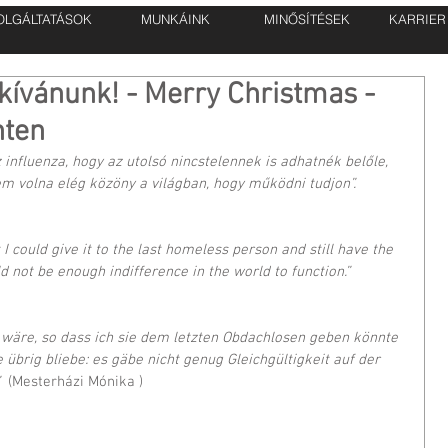
OLGÁLTATÁSOK
MUNKÁINK
MINŐSÍTÉSEK
KARRIER
kívánunk! - Merry Christmas -
hten
 influenza, hogy az utolsó nincstelennek is adhatnék belőle, 
 volna elég közöny a világban, hogy működni tudjon”.  
t I could give it to the last homeless person and still have the 
 not be enough indifference in the world to function.”  
 wäre, so dass ich sie dem letzten Obdachlosen geben könnte 
brig bliebe: es gäbe nicht genug Gleichgültigkeit auf der 
  
(Mesterházi Mónika )