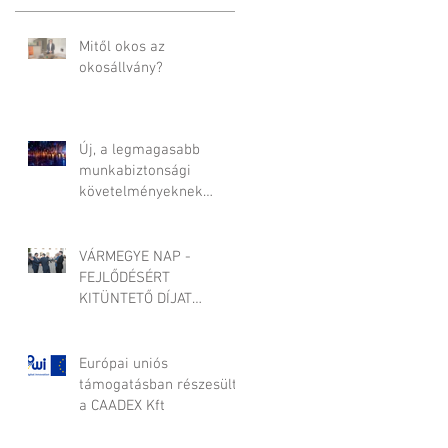
Mitől okos az
okosállvány?
Új, a legmagasabb
munkabiztonsági
követelményeknek
megfelelő építőipari
állvány-rendszer
fejlesztése
VÁRMEGYE NAP -
FEJLŐDÉSÉRT
KITÜNTETŐ DÍJAT
KAPOTT A CAADEX KFT
Európai uniós
támogatásban részesült
a CAADEX Kft