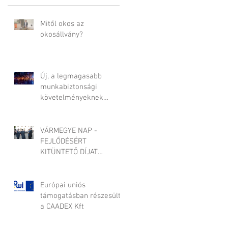
Mitől okos az
okosállvány?
Új, a legmagasabb
munkabiztonsági
követelményeknek
megfelelő építőipari
állvány-rendszer
fejlesztése
VÁRMEGYE NAP -
FEJLŐDÉSÉRT
KITÜNTETŐ DÍJAT
KAPOTT A CAADEX KFT
Európai uniós
támogatásban részesült
a CAADEX Kft