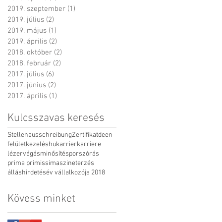
2019. szeptember
(1)
1 bejegyzés
2019. július
(2)
2 bejegyzés
2019. május
(1)
1 bejegyzés
2019. április
(2)
2 bejegyzés
2018. október
(2)
2 bejegyzés
2018. február
(2)
2 bejegyzés
2017. július
(6)
6 bejegyzés
2017. június
(2)
2 bejegyzés
2017. április
(1)
1 bejegyzés
Kulcsszavas keresés
Stellenausschreibung
Zertifikat
de
en
felületkezelés
hu
karrier
karriere
lézervágás
minősítés
porszórás
prima primissima
szineterzés
álláshirdetés
év vállalkozója 2018
Kövess minket