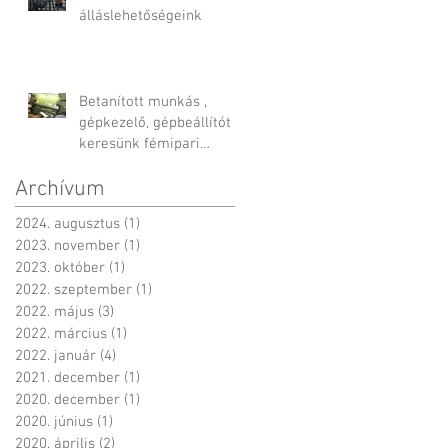
álláslehetőségeink
Betanított munkás ,
gépkezelő, gépbeállítót
keresünk fémipari
termékekre
Archívum
2024. augusztus
(1)
1 bejegyzés
2023. november
(1)
1 bejegyzés
2023. október
(1)
1 bejegyzés
2022. szeptember
(1)
1 bejegyzés
2022. május
(3)
3 bejegyzés
2022. március
(1)
1 bejegyzés
2022. január
(4)
4 bejegyzés
2021. december
(1)
1 bejegyzés
2020. december
(1)
1 bejegyzés
2020. június
(1)
1 bejegyzés
2020. április
(2)
2 bejegyzés