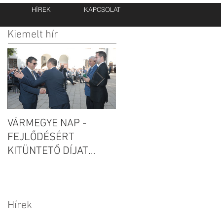
HÍREK
KAPCSOLAT
Kiemelt hír
VÁRMEGYE NAP -
Új telephelyet épít és
munkahelyet teremt a
FEJLŐDÉSÉRT
Caadex Kft.!
KITÜNTETŐ DÍJAT
KAPOTT A CAADEX KFT
Hírek