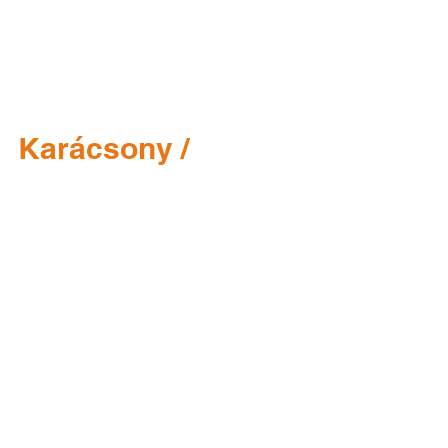
Karácsony /
Weihnachten /
Christmas
Kedves /Tisztelt Partnereink! Kedves /Tisztelt
Partnereink! Ezzel a videóval kívánunk Önöknek
Boldog Karácsonyt és eredményekben gazdag...