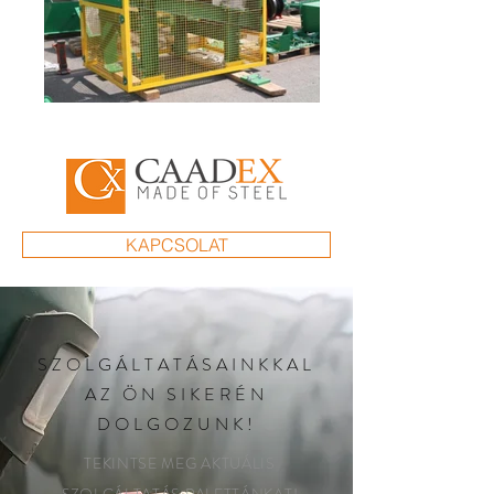
KAPCSOLAT
SZOLGÁLTATÁSAINKKAL
AZ ÖN SIKERÉN
DOLGOZUNK!
TEKINTSE MEG AKTUÁLIS