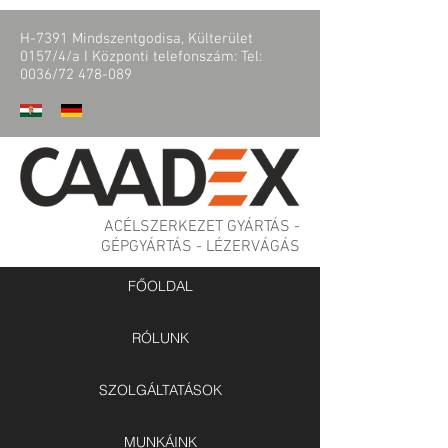
H-7391 Mindszentgodisa, Külterület
0157/4/a I Központi telefonszám: Tel:
0036/72 478-089
ACÉLSZERKEZET GYÁRTÁS -
GÉPGYÁRTÁS - LÉZERVÁGÁS
FŐOLDAL
RÓLUNK
SZOLGÁLTATÁSOK
MUNKÁINK