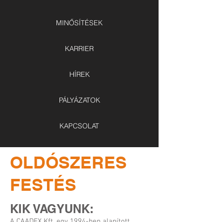
MINŐSÍTÉSEK
KARRIER
HÍREK
PÁLYÁZATOK
KAPCSOLAT
OLDÓSZERES
FESTÉS
KIK VAGYUNK:
A CAADEX Kft. egy 1994-ben alapított,