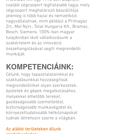
családi cégcsoport legfiatalabb tagja, mely
cégcsoport meghatározó beszállítója
jelenleg is több hazai és nemzetközi
nagyvállalatnak, mint például a Prímagáz
Zrt., Mol Nyrt., Total Hungaria Kft., Bramac,
Bosch, Siemens. 100%-ban magyar
tulajdonban lévő vállalkozásunk a
szakértelem és az innováció
összehangolásával segíti megrendelői
munkáját.
KOMPETENCIÁINK:
Célunk, hogy tapasztalatainkkal és
szaktudásunkkal hozzásegítsük
megrendelőinket olyan szerkezetek,
épületek és gépek megalkotásához,
melyekkel élhetőbb tereket,
gazdaságosabb üzemeltetést,
biztonságosabb munkavégzést és
környezettudatosabb hétköznapokat
tudnak létrehozni szerte a világban.
Az alábbi területeken állunk